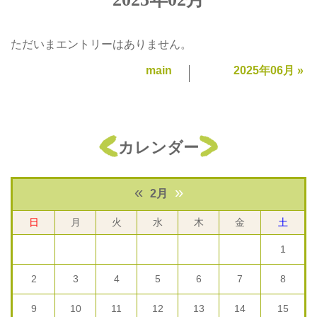
ただいまエントリーはありません。
main
2025年06月
»
カレンダー
«
»
2月
日
月
火
水
木
金
土
1
2
3
4
5
6
7
8
9
10
11
12
13
14
15