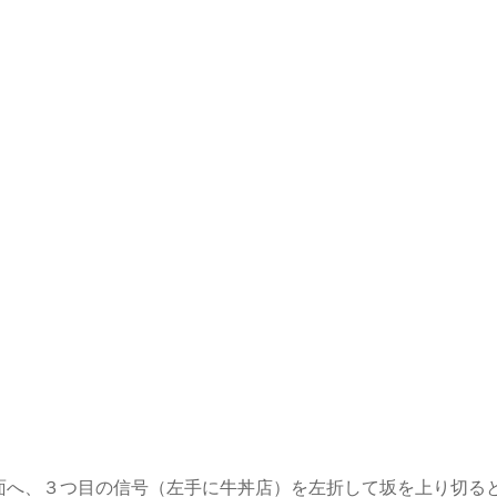
面へ、３つ目の信号（左手に牛丼店）を左折して坂を上り切る